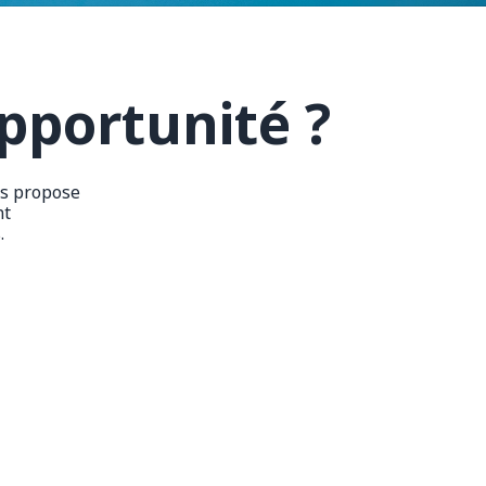
pportunité ?
us propose
nt
.